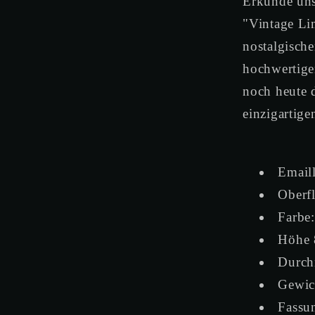
Erkunde uns
Tasse
(Black)
"Vintage Li
nostalgisch
hochwertige
noch heute d
einzigartig
Email
Oberf
Farbe
Höhe
Durch
Gewic
Fassu