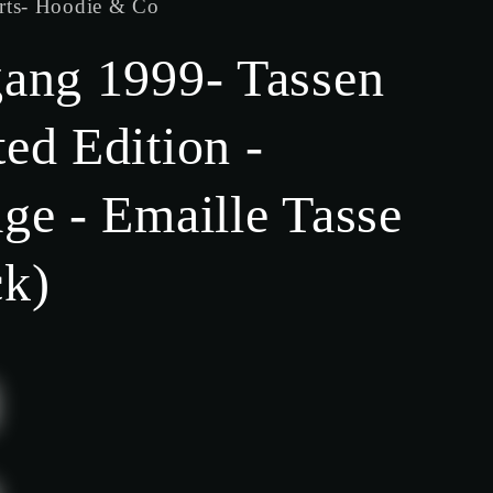
rts- Hoodie & Co
gang 1999- Tassen
ed Edition -
ge - Emaille Tasse
ck)