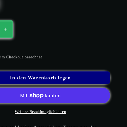
ere
Erhöhe
die
Menge
für
im Checkout berechnet
ng
Jahrgang
1999-
Tassen
In den Warenkorb legen
d
Limited
Edition
-
e
Vintage
Weitere Bezahlmöglichkeiten
-
e
Emaille