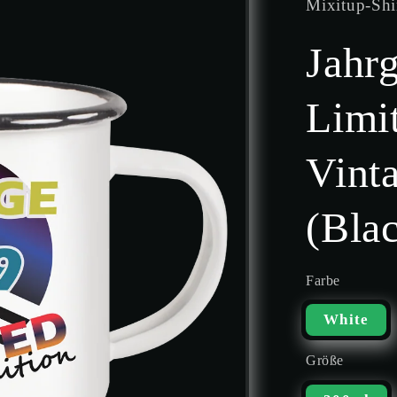
Mixitup-Shi
Jahr
Limit
Vinta
(Bla
Farbe
White
Größe