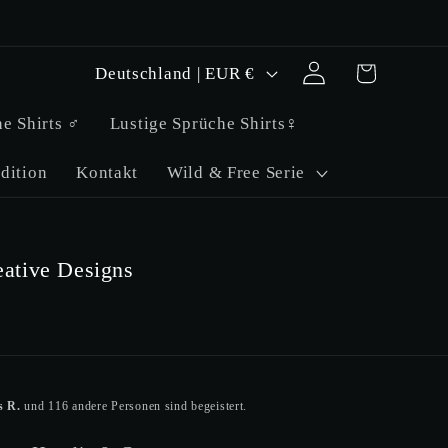
L
Einloggen
Warenkorb
Deutschland | EUR €
a
e Shirts ♂
Lustige Sprüche Shirts♀
n
d
dition
Kontakt
Wild & Free Serie
/
R
eative Designs
e
g
i
o
 R.
und 116 andere Personen sind begeistert.
n