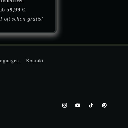
ostenfrei
.
 ab
59,99 €
.
 oft schon gratis!
ingungen
Kontakt
Instagram
YouTube
TikTok
Pinterest