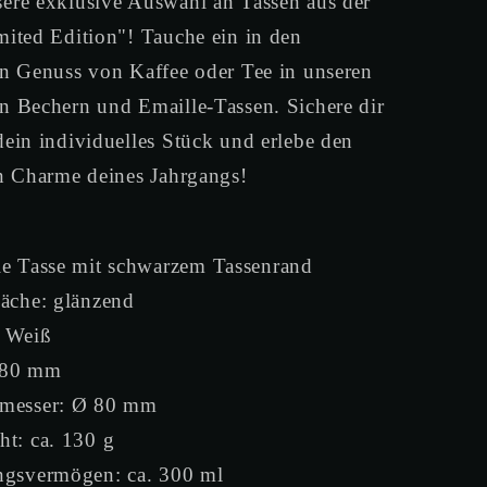
ere exklusive Auswahl an Tassen aus der
Tasse
(Black)
mited Edition"! Tauche ein in den
en Genuss von Kaffee oder Tee in unseren
n Bechern und Emaille-Tassen. Sichere dir
ein individuelles Stück und erlebe den
en Charme deines Jahrgangs!
le Tasse mit schwarzem Tassenrand
läche: glänzend
: Weiß
 80 mm
messer: Ø 80 mm
ht: ca. 130 g
ngsvermögen: ca. 300 ml